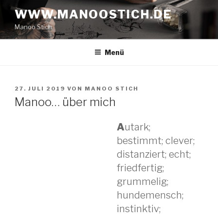
Zum
WWW.MANOOSTICH.DE
Inhalt
Manoo Stich
springen
Menü
VERÖFFENTLICHT
27. JULI 2019
VON
MANOO STICH
AM
Manoo… über mich
A
utark;
bestimmt; clever;
distanziert; echt;
friedfertig;
grummelig;
hundemensch;
instinktiv;