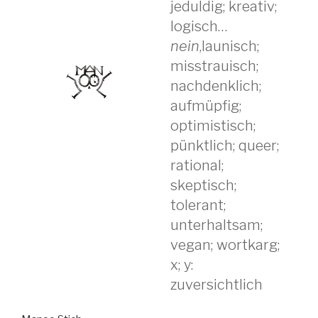
jeduldig; kreativ;
logisch…
nein
,launisch;
misstrauisch;
nachdenklich;
aufmüpfig;
optimistisch;
pünktlich; queer;
rational;
skeptisch;
tolerant;
unterhaltsam;
vegan; wortkarg;
x; y:
zuversichtlich